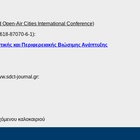
 Open-Air Cities International Conference)
618-87070-6-1):
ής και Περιφερειακής Βιώσιμης Ανάπτυξης
w.sdct-journal.gr:
χόμενου καλοκαιριού