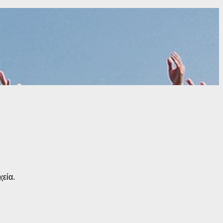
χεία.