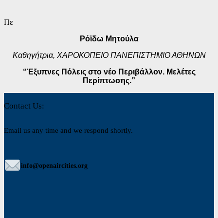
Πε
Ρόϊδω Μητούλα
Καθηγήτρια, ΧΑΡΟΚΟΠΕΙΟ
ΠΑΝΕΠΙΣΤΗΜΙΟ ΑΘΗΝΩΝ
“Έξυπνες Πόλεις στο νέο Περιβάλλον. Μελέτες
Περίπτωσης.”
Contact Us:
Email us any time and we respond shortly.
info@openaircities.org