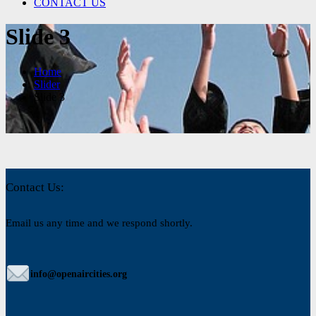
CONTACT US
Slide 3
Home
Slider
Slide 3
Contact Us:
Email us any time and we respond shortly.
info@openaircities.org