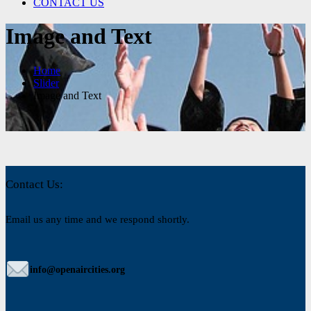
CONTACT US
Image and Text
Home
Slider
Image and Text
Contact Us:
Email us any time and we respond shortly.
info@openaircities.org